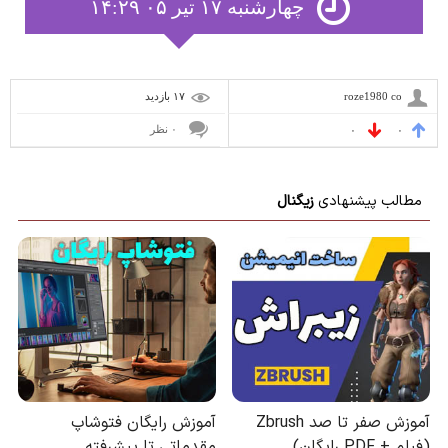
چهارشنبه ۱۷ تیر ۰۵ ۱۴:۲۹
roze1980 co
۱۷ بازديد
۰ نظر
۰
۰